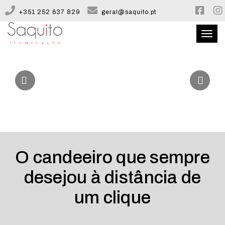
+351 252 637 829
geral@saquito.pt
Toggl
naviga
QUEM SOMOS
CATÁLOGO
CONFIGURADOR
O candeeiro que sempre
CONTACTOS
desejou à distância de
um clique