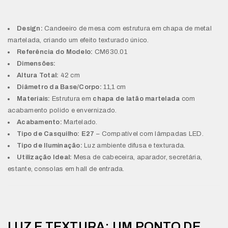
Design:
Candeeiro de mesa com estrutura em chapa de metal
martelada, criando um efeito texturado único.
Referência do Modelo:
CM630.01
Dimensões:
Altura Total:
42 cm
Diâmetro da Base/Corpo:
11,1 cm
Materiais:
Estrutura em
chapa de latão martelada
com
acabamento polido e envernizado.
Acabamento:
Martelado.
Tipo de Casquilho:
E27
– Compatível com lâmpadas LED.
Tipo de Iluminação:
Luz ambiente difusa e texturada.
Utilização Ideal:
Mesa de cabeceira, aparador, secretária,
estante, consolas em hall de entrada.
LUZ E TEXTURA: UM PONTO DE