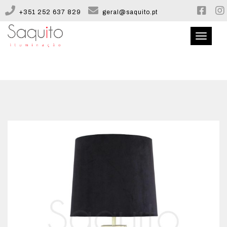
+351 252 637 829
geral@saquito.pt
Toggle
navigati
QUEM SOMOS
CATÁLOGO
CONFIGURADOR
CONTACTOS