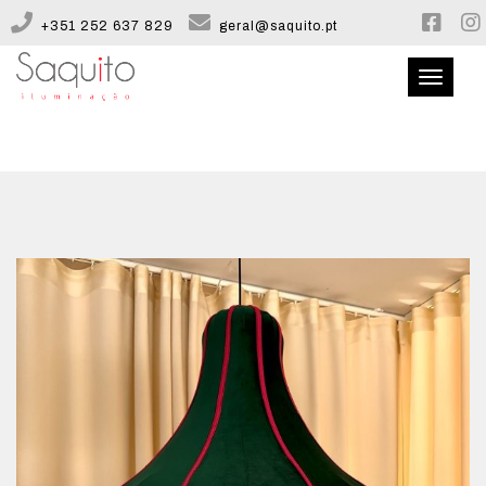
+351 252 637 829
geral@saquito.pt
Toggle
navigati
QUEM SOMOS
CATÁLOGO
CONFIGURADOR
CONTACTOS