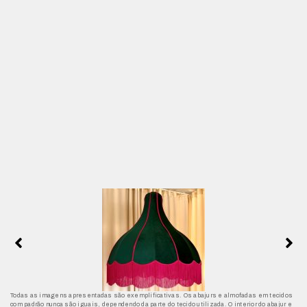
Todas as imagens apresentadas são exemplificativas. Os abajurs e almofadas em tecidos
com padrão nunca são iguais, dependendo da parte do tecido utilizada. O interior do abajur e