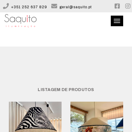
+351 252 637 829
geral@saquito.pt
Toggle
navigati
QUEM SOMOS
CATÁLOGO
CONFIGURADOR
LISTAGEM DE PRODUTOS
CONTACTOS