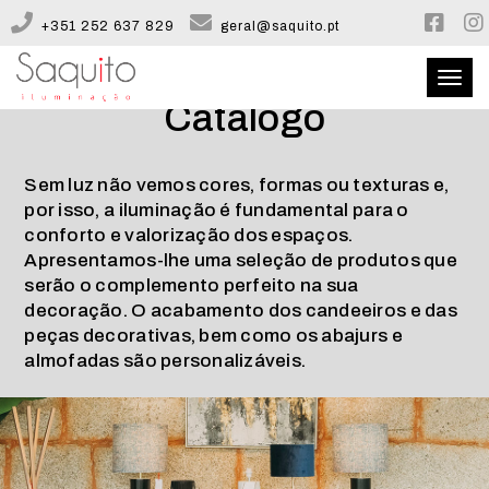
+351 252 637 829
geral@saquito.pt
Toggl
Catálogo
naviga
QUEM SOMOS
Sem luz não vemos cores, formas ou texturas e,
por isso, a iluminação é fundamental para o
CATÁLOGO
conforto e valorização dos espaços.
Apresentamos-lhe uma seleção de produtos que
CONFIGURADOR
serão o complemento perfeito na sua
decoração. O acabamento dos candeeiros e das
peças decorativas, bem como os abajurs e
CONTACTOS
almofadas são personalizáveis.