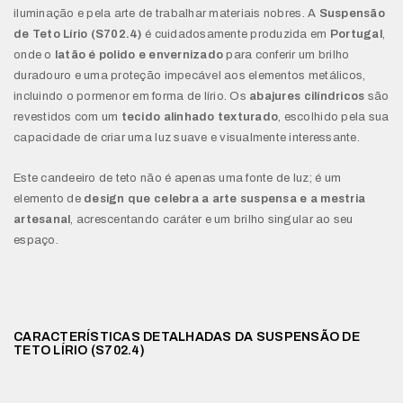
iluminação e pela arte de trabalhar materiais nobres. A
Suspensão
de Teto Lírio (S702.4)
é cuidadosamente produzida em
Portugal
,
onde o
latão é polido e envernizado
para conferir um brilho
duradouro e uma proteção impecável aos elementos metálicos,
incluindo o pormenor em forma de lírio. Os
abajures cilíndricos
são
revestidos com um
tecido alinhado texturado
, escolhido pela sua
capacidade de criar uma luz suave e visualmente interessante.
Este candeeiro de teto não é apenas uma fonte de luz; é um
elemento de
design que celebra a arte suspensa e a mestria
artesanal
, acrescentando caráter e um brilho singular ao seu
espaço.
CARACTERÍSTICAS DETALHADAS DA SUSPENSÃO DE
TETO LÍRIO (S702.4)