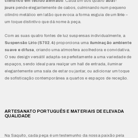
cilíndrico em tecido alinhado
. Cada um dos quatro
abat-
jours
pende elegantemente de cabos, culminando num pequeno
cilindro metálico em latão que evoca a forma esguia de um
lírio
–
um toque distintivo que dá nome à peça.
Com as suas quatro fontes de luz suspensas individualmente, a
Suspensão Lírio (S702.4)
proporciona uma
iluminação ambiente
suave e difusa
, criando uma atmosfera acolhedora e convidativa.
O seu design versátil adapta-se perfeitamente a uma variedade de
espaços, sendo ideal para realçar um hall de entrada, iluminar
elegantemente uma sala de estar ou jantar, ou adicionar um toque
de sofisticação contemporânea a quartos e espaços de receção.
ARTESANATO PORTUGUÊS E MATERIAIS DE ELEVADA
QUALIDADE
Na Saquito, cada peça é um testemunho da nossa paixão pela