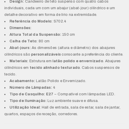
Design:
Candeeiro de teto suspenso com quatro cabos
individuais, cada um com um abajur (abat-jour) cilíndrico e um
detalhe decorativo em forma de lírio na extremidade.
Referência do Modelo:
S702.4
Dimensões:
Altura Total da Suspensão:
150 cm
Calha de Teto:
80 cm
Abat-jours:
As dimensões (altura e diâmetro) dos abajures
cilíndricos são
personalizáveis
consoante a preferência do cliente.
Materiais:
Estrutura em
latão polido e envernizado
. Abajures
cilíndricos em
tecido alinhado texturado
. Cabos suspensos de
tecido.
Acabamento:
Latão Polido e Envernizado.
Número de Lâmpadas:
4
Tipo de Casquilho:
E27
– Compatível com lâmpadas LED.
Tipo de Iluminação:
Luz ambiente suave e difusa.
Utilização Ideal:
Hall de entrada, sala de estar, sala de jantar,
quartos, espaços de receção, corredores.