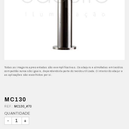
Todas as imagens apresentadas são exemplificativas. Os abajurs e almofadas em tecidos
com padrão nunca são iguais, dependendo da parte do tecido utilizada. O interior do abajur e
as aplicações são escolhidos por si.
MC130
REF.:
MC130_#70
QUANTIDADE