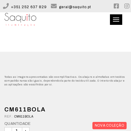
+351 252 637 829
geral@saquito.pt
Toggle
navigati
QUEM SOMOS
CATÁLOGO
CONFIGURADOR
Todas as imagens apresentadas são exemplificativas. Os abajurs e almofadas em tecidos
com padrão nunca são iguais, dependendo da parte do tecido utilizada. O interior do abajur e
as aplicações são escolhidos por si.
CONTACTOS
CM611BOLA
REF.:
CM611BOLA
QUANTIDADE
NOVA COLEÇÃO