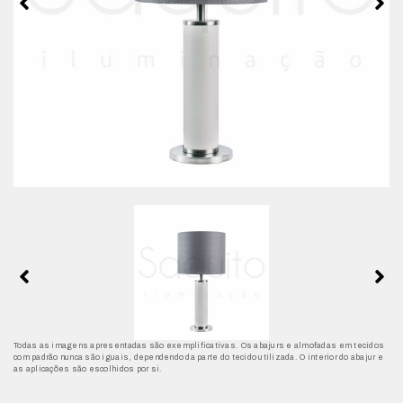
Todas as imagens apresentadas são exemplificativas. Os abajurs e almofadas em tecidos
com padrão nunca são iguais, dependendo da parte do tecido utilizada. O interior do abajur e
as aplicações são escolhidos por si.