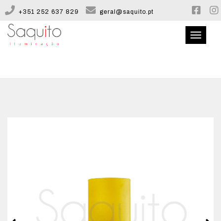
+351 252 637 829
geral@saquito.pt
Toggle
navigati
QUEM SOMOS
CATÁLOGO
CONFIGURADOR
CONTACTOS