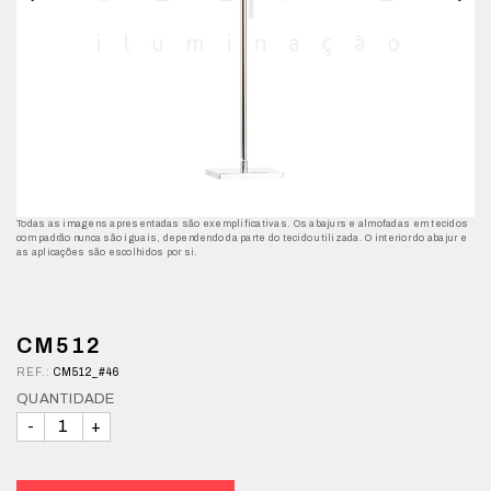
Todas as imagens apresentadas são exemplificativas. Os abajurs e almofadas em tecidos
com padrão nunca são iguais, dependendo da parte do tecido utilizada. O interior do abajur e
as aplicações são escolhidos por si.
CM512
REF.:
CM512_#46
QUANTIDADE