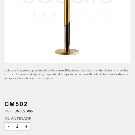
Todas as imagens apresentadas são exemplificativas. Os abajurs e almofadas em tecidos
com padrão nunca são iguais, dependendo da parte do tecido utilizada. O interior do abajur e
as aplicações são escolhidos por si.
CM502
REF.:
CM502_#95
QUANTIDADE