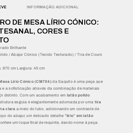
EVE
INFORMAÇÃO ADICIONAL
RO DE MESA LÍRIO CÓNICO:
TESANAL, CORES E
TO
ado Brilhante
olido / Abajur Cónico (Tecido Texturado) / Tira de Couro
a: 870 cm Largura: 45 cm
Mesa Lírio Cónico (CM704)
da Saquito é uma peça que
 e a sofisticação através da combinação de materiais
gn distinto. Com um acabamento em
latão polido
estrutura esguia é elegantemente adornada por uma
tira
ha clara
a meio do tubo, adicionando um contraste de
 topo do abajur, um delicado detalhe
“lírio” em latão
onfere um toque final de requinte, dando nome à peça.