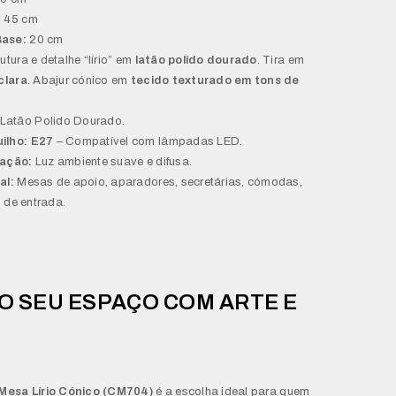
:
45 cm
Base:
20 cm
utura e detalhe “lírio” em
latão polido dourado
. Tira em
clara
. Abajur cónico em
tecido texturado em tons de
Latão Polido Dourado.
ilho:
E27
– Compatível com lâmpadas LED.
nação:
Luz ambiente suave e difusa.
al:
Mesas de apoio, aparadores, secretárias, cómodas,
 de entrada.
 O SEU ESPAÇO COM ARTE E
Mesa Lírio Cónico (CM704)
é a escolha ideal para quem