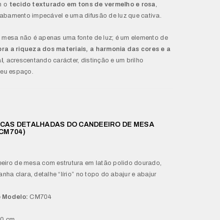
m o
tecido texturado em tons de vermelho e rosa
,
abamento impecável e uma difusão de luz que cativa.
 mesa não é apenas uma fonte de luz; é um elemento de
ra a riqueza dos materiais, a harmonia das cores e a
l
, acrescentando carácter, distinção e um brilho
seu espaço.
CAS DETALHADAS DO CANDEEIRO DE MESA
(CM704)
iro de mesa com estrutura em latão polido dourado,
anha clara, detalhe “lírio” no topo do abajur e abajur
o Modelo:
CM704
0 cm