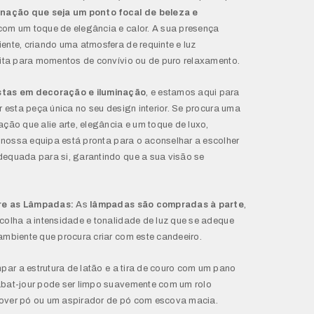
inação que seja um ponto focal de beleza e
 com um toque de elegância e calor. A sua presença
ente, criando uma atmosfera de requinte e luz
eita para momentos de convívio ou de puro relaxamento.
stas em decoração e iluminação
, e estamos aqui para
r esta peça única no seu design interior. Se procura uma
ação que alie arte, elegância e um toque de luxo,
nossa equipa está pronta para o aconselhar a escolher
equada para si, garantindo que a sua visão se
re as Lâmpadas:
As
lâmpadas são compradas à parte
,
colha a intensidade e tonalidade de luz que se adeque
ambiente que procura criar com este candeeiro.
par a estrutura de latão e a tira de couro com um pano
abat-jour pode ser limpo suavemente com um rolo
over pó ou um aspirador de pó com escova macia.