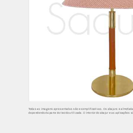
Todas as imagens apresentadas são exemplificativas. Os abajurs e almofada
dependendo da parte do tecido utilizada. O interior do abajur e as aplicações s