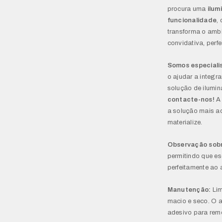
procura uma
ilum
funcionalidade
,
transforma o ambi
convidativa, perf
Somos especiali
o ajudar a integra
solução de ilumin
contacte-nos!
A 
a solução mais ad
materialize.
Observação sob
permitindo que es
perfeitamente ao 
Manutenção:
Lim
macio e seco. O 
adesivo para rem