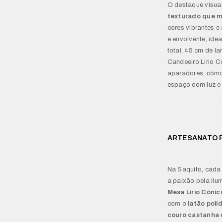
O destaque visua
texturado que m
cores vibrantes e
e envolvente, ide
total, 45 cm de l
Candeeiro Lírio C
aparadores, cómo
espaço com luz e 
ARTESANATO P
Na Saquito, cada 
a paixão pela ilu
Mesa Lírio Cóni
com o
latão poli
couro castanha 