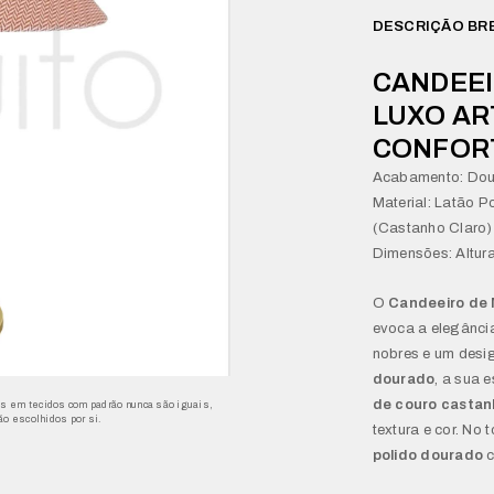
DESCRIÇÃO BR
CANDEEI
LUXO AR
CONFOR
Acabamento: Dour
Material: Latão P
(Castanho Claro)
Dimensões: Altur
O
Candeeiro de 
evoca a elegância
nobres e um desi
dourado
, a sua 
de couro castan
s em tecidos com padrão nunca são iguais,
ão escolhidos por si.
textura e cor. No
polido dourado
c