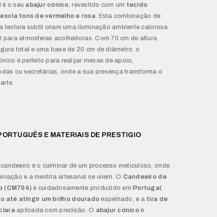
l é o seu
abajur cónico
, revestido com um
tecido
escla tons de vermelho e rosa
. Esta combinação de
 a textura subtil criam uma iluminação ambiente calorosa
al para atmosferas acolhedoras. Com 70 cm de altura
argura total e uma base de 20 cm de diâmetro, o
ónico é perfeito para realçar mesas de apoio,
das ou secretárias, onde a sua presença transforma o
arte.
ORTUGUÊS E MATERIAIS DE PRESTIGIO
candeeiro é o culminar de um processo meticuloso, onde
minação e a mestria artesanal se unem. O
Candeeiro de
co (CM704)
é cuidadosamente produzido em
Portugal
,
do até atingir um brilho dourado
espelhado, e a
tira de
clara
aplicada com precisão. O
abajur cónico
é