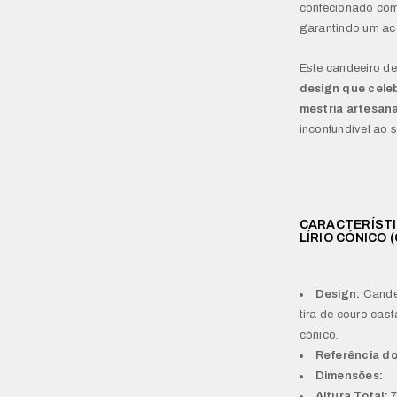
confecionado co
garantindo um ac
Este candeeiro de
design que celeb
mestria artesana
inconfundível ao 
CARACTERÍSTI
LÍRIO CÓNICO 
Design:
Candee
tira de couro cast
cónico.
Referência d
Dimensões:
Altura Total:
7