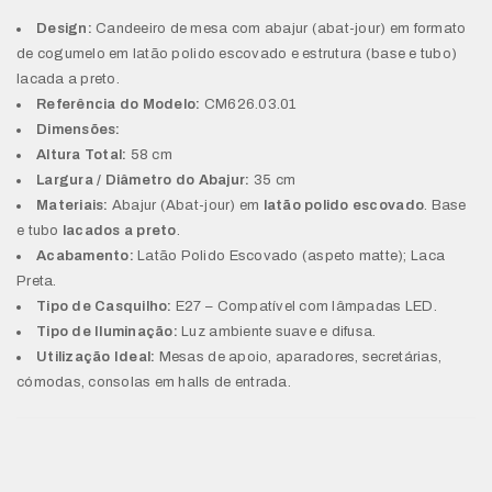
Design:
Candeeiro de mesa com abajur (abat-jour) em formato
de cogumelo em latão polido escovado e estrutura (base e tubo)
lacada a preto.
Referência do Modelo:
CM626.03.01
Dimensões:
Altura Total:
58 cm
Largura / Diâmetro do Abajur:
35 cm
Materiais:
Abajur (Abat-jour) em
latão polido escovado
. Base
e tubo
lacados a preto
.
Acabamento:
Latão Polido Escovado (aspeto matte); Laca
Preta.
Tipo de Casquilho:
E27 – Compatível com lâmpadas LED.
Tipo de Iluminação:
Luz ambiente suave e difusa.
Utilização Ideal:
Mesas de apoio, aparadores, secretárias,
cómodas, consolas em halls de entrada.