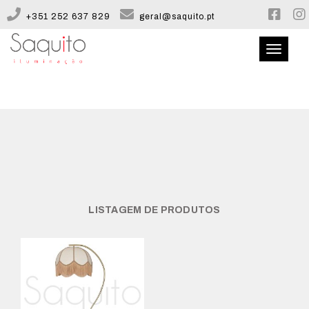
+351 252 637 829
geral@saquito.pt
Toggle
navigati
QUEM SOMOS
CATÁLOGO
CONFIGURADOR
LISTAGEM DE PRODUTOS
CONTACTOS