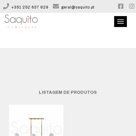
+351 252 637 829
geral@saquito.pt
Toggle
navigati
QUEM SOMOS
CATÁLOGO
CONFIGURADOR
LISTAGEM DE PRODUTOS
CONTACTOS