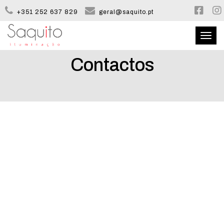
+351 252 637 829
geral@saquito.pt
Toggl
naviga
Contactos
QUEM SOMOS
CATÁLOGO
CONFIGURADOR
CONTACTOS