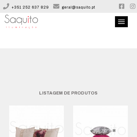
+351 252 637 829
geral@saquito.pt
Toggle
navigati
QUEM SOMOS
CATÁLOGO
CONFIGURADOR
LISTAGEM DE PRODUTOS
CONTACTOS