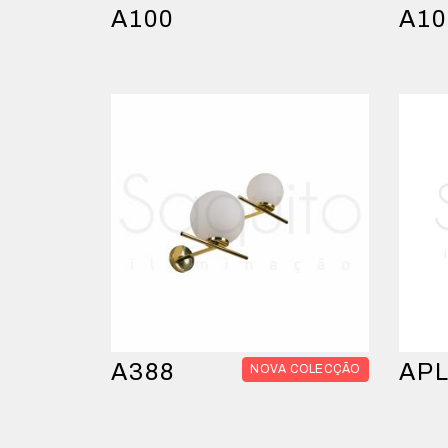
A100
A10
A388
AP
NOVA COLECÇÃO