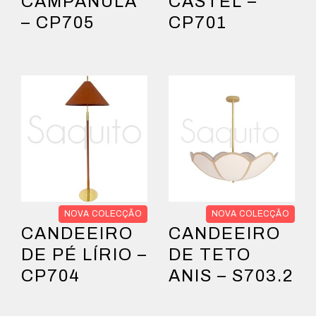
CAMPÂNULA
CASTEL –
– CP705
CP701
NOVA COLECÇÃO
NOVA COLECÇÃO
CANDEEIRO
CANDEEIRO
DE PÉ LÍRIO –
DE TETO
CP704
ANIS – S703.2