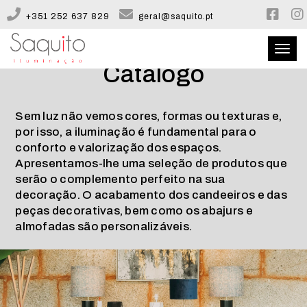
+351 252 637 829
geral@saquito.pt
Toggl
Catálogo
naviga
QUEM SOMOS
Sem luz não vemos cores, formas ou texturas e,
por isso, a iluminação é fundamental para o
CATÁLOGO
conforto e valorização dos espaços.
Apresentamos-lhe uma seleção de produtos que
CONFIGURADOR
serão o complemento perfeito na sua
decoração. O acabamento dos candeeiros e das
peças decorativas, bem como os abajurs e
CONTACTOS
almofadas são personalizáveis.